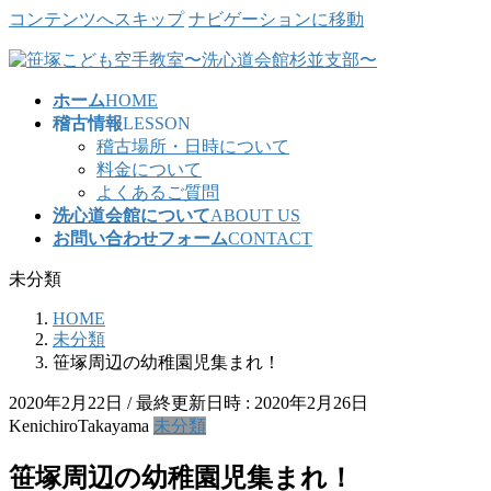
コンテンツへスキップ
ナビゲーションに移動
ホーム
HOME
稽古情報
LESSON
稽古場所・日時について
料金について
よくあるご質問
洗心道会館について
ABOUT US
お問い合わせフォーム
CONTACT
未分類
HOME
未分類
笹塚周辺の幼稚園児集まれ！
2020年2月22日
/ 最終更新日時 :
2020年2月26日
KenichiroTakayama
未分類
笹塚周辺の幼稚園児集まれ！