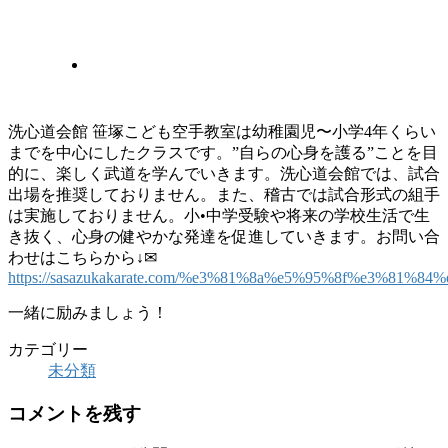
洗心道会館 笹塚こども空手教室は幼稚園児〜小学4年くらい
までを中心にしたクラスです。”自らの心身を護る”ことを目
的に、楽しく武道を学んでいきます。洗心道会館では、試合
出場を推奨しておりません。また、稽古では試合形式の組手
は実施しておりません。小•中学受験や将来の学校生活で生
き抜く、心身の健やかな発達を促進していきます。お問い合
わせはこちらから↓✉︎
https://sasazukakarate.com/%e3%81%8a%e5%95%8f%e3%8
一緒に励みましょう！
カテゴリー
未分類
コメントを残す