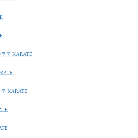
E
E
テ KARATE
ATE
 KARATE
TE
TE