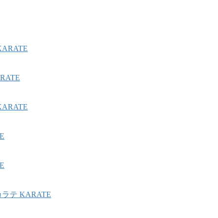
ARATE
ATE
ARATE
E
E
テ KARATE