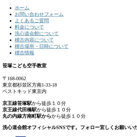
ホーム
お問い合わせフォーム
よくあるご質問
料金について
洗心道会館について
稽古内容について
稽古場所・日時について
稽古情報
笹塚こども空手教室
〒168-0062
東京都杉並区方南1-33-18
ベストキッド東京内
京王線笹塚駅
から徒歩１０分
京王線代田橋駅
から徒歩１０分
丸の内線方南町駅から
から徒歩１０分
洗心道会館オフィシャルSNSです。フォロー宜しくお願いい