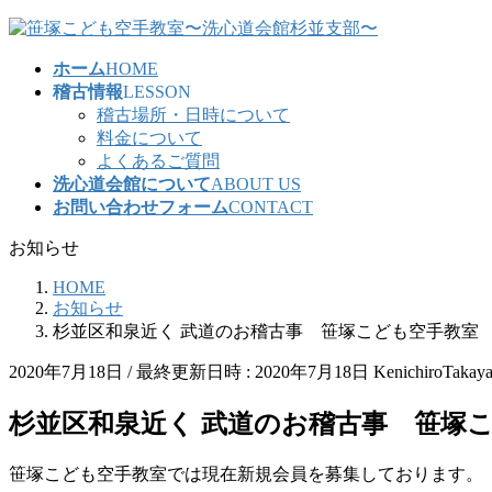
コ
ナ
ン
ビ
ホーム
HOME
テ
ゲ
稽古情報
LESSON
ン
ー
稽古場所・日時について
ツ
シ
料金について
へ
ョ
よくあるご質問
ス
ン
洗心道会館について
ABOUT US
キ
に
お問い合わせフォーム
CONTACT
ッ
移
プ
動
お知らせ
HOME
お知らせ
杉並区和泉近く 武道のお稽古事 笹塚こども空手教室
2020年7月18日
/ 最終更新日時 :
2020年7月18日
KenichiroTakay
杉並区和泉近く 武道のお稽古事 笹塚
笹塚こども空手教室では現在新規会員を募集しております。