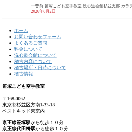
一昔前 笹塚こども空手教室 洗心道会館杉並支部 カラテ 
2026年6月2日
ホーム
お問い合わせフォーム
よくあるご質問
料金について
洗心道会館について
稽古内容について
稽古場所・日時について
稽古情報
笹塚こども空手教室
〒168-0062
東京都杉並区方南1-33-18
ベストキッド東京内
京王線笹塚駅
から徒歩１０分
京王線代田橋駅
から徒歩１０分