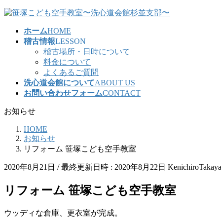
コ
ナ
ン
ビ
ホーム
HOME
テ
ゲ
稽古情報
LESSON
ン
ー
稽古場所・日時について
ツ
シ
料金について
へ
ョ
よくあるご質問
ス
ン
洗心道会館について
ABOUT US
キ
に
お問い合わせフォーム
CONTACT
ッ
移
プ
動
お知らせ
HOME
お知らせ
リフォーム 笹塚こども空手教室
2020年8月21日
/ 最終更新日時 :
2020年8月22日
KenichiroTakay
リフォーム 笹塚こども空手教室
ウッディな倉庫、更衣室が完成。