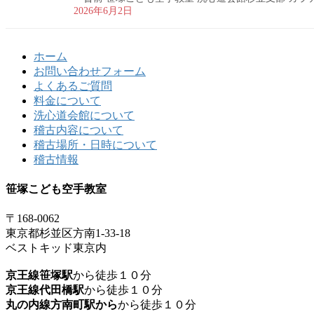
2026年6月2日
ホーム
お問い合わせフォーム
よくあるご質問
料金について
洗心道会館について
稽古内容について
稽古場所・日時について
稽古情報
笹塚こども空手教室
〒168-0062
東京都杉並区方南1-33-18
ベストキッド東京内
京王線笹塚駅
から徒歩１０分
京王線代田橋駅
から徒歩１０分
丸の内線方南町駅から
から徒歩１０分