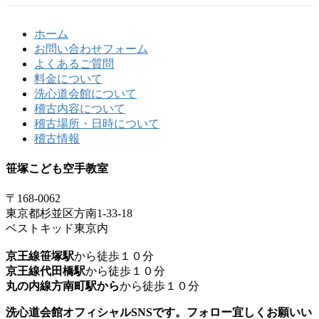
ホーム
お問い合わせフォーム
よくあるご質問
料金について
洗心道会館について
稽古内容について
稽古場所・日時について
稽古情報
笹塚こども空手教室
〒168-0062
東京都杉並区方南1-33-18
ベストキッド東京内
京王線笹塚駅
から徒歩１０分
京王線代田橋駅
から徒歩１０分
丸の内線方南町駅から
から徒歩１０分
洗心道会館オフィシャルSNSです。フォロー宜しくお願いい