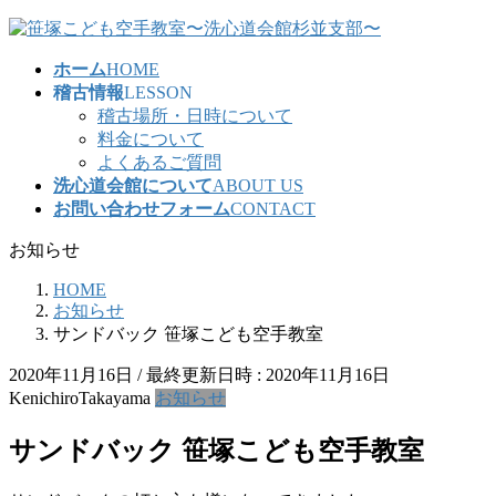
コ
ナ
ン
ビ
ホーム
HOME
テ
ゲ
稽古情報
LESSON
ン
ー
稽古場所・日時について
ツ
シ
料金について
へ
ョ
よくあるご質問
ス
ン
洗心道会館について
ABOUT US
キ
に
お問い合わせフォーム
CONTACT
ッ
移
プ
動
お知らせ
HOME
お知らせ
サンドバック 笹塚こども空手教室
2020年11月16日
/ 最終更新日時 :
2020年11月16日
KenichiroTakayama
お知らせ
サンドバック 笹塚こども空手教室