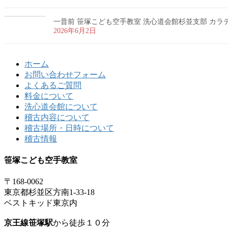
一昔前 笹塚こども空手教室 洗心道会館杉並支部 カラテ 
2026年6月2日
ホーム
お問い合わせフォーム
よくあるご質問
料金について
洗心道会館について
稽古内容について
稽古場所・日時について
稽古情報
笹塚こども空手教室
〒168-0062
東京都杉並区方南1-33-18
ベストキッド東京内
京王線笹塚駅
から徒歩１０分