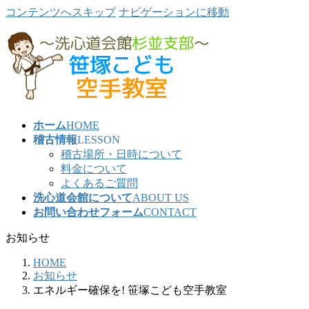
コンテンツへスキップ
ナビゲーションに移動
ホーム
HOME
稽古情報
LESSON
稽古場所・日時について
料金について
よくあるご質問
洗心道会館について
ABOUT US
お問い合わせフォーム
CONTACT
お知らせ
HOME
お知らせ
エネルギー確保を! 笹塚こども空手教室