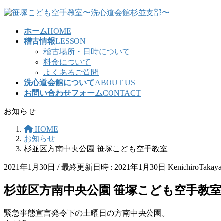
コ
ナ
ン
ビ
ホーム
HOME
テ
ゲ
稽古情報
LESSON
ン
ー
稽古場所・日時について
ツ
シ
料金について
へ
ョ
よくあるご質問
ス
ン
洗心道会館について
ABOUT US
キ
に
お問い合わせフォーム
CONTACT
ッ
移
プ
動
お知らせ
HOME
お知らせ
杉並区方南中央公園 笹塚こども空手教室
2021年1月30日
/ 最終更新日時 :
2021年1月30日
KenichiroTakay
杉並区方南中央公園 笹塚こども空手教
緊急事態宣言発令下の土曜日の方南中央公園。