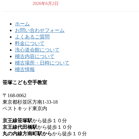
2026年6月2日
ホーム
お問い合わせフォーム
よくあるご質問
料金について
洗心道会館について
稽古内容について
稽古場所・日時について
稽古情報
笹塚こども空手教室
〒168-0062
東京都杉並区方南1-33-18
ベストキッド東京内
京王線笹塚駅
から徒歩１０分
京王線代田橋駅
から徒歩１０分
丸の内線方南町駅から
から徒歩１０分