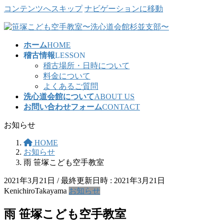
コンテンツへスキップ
ナビゲーションに移動
ホーム
HOME
稽古情報
LESSON
稽古場所・日時について
料金について
よくあるご質問
洗心道会館について
ABOUT US
お問い合わせフォーム
CONTACT
お知らせ
HOME
お知らせ
雨 笹塚こども空手教室
2021年3月21日
/ 最終更新日時 :
2021年3月21日
KenichiroTakayama
お知らせ
雨 笹塚こども空手教室