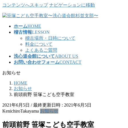
コンテンツへスキップ
ナビゲーションに移動
ホーム
HOME
稽古情報
LESSON
稽古場所・日時について
料金について
よくあるご質問
洗心道会館について
ABOUT US
お問い合わせフォーム
CONTACT
お知らせ
HOME
お知らせ
前頭前野 笹塚こども空手教室
2021年6月5日
/ 最終更新日時 :
2021年6月5日
KenichiroTakayama
お知らせ
前頭前野 笹塚こども空手教室