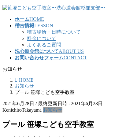
コ
ナ
ン
ビ
ホーム
HOME
テ
ゲ
稽古情報
LESSON
ン
ー
稽古場所・日時について
ツ
シ
料金について
へ
ョ
よくあるご質問
ス
ン
洗心道会館について
ABOUT US
キ
に
お問い合わせフォーム
CONTACT
ッ
移
プ
動
お知らせ
HOME
お知らせ
プール 笹塚こども空手教室
2021年6月28日
/ 最終更新日時 :
2021年6月28日
KenichiroTakayama
お知らせ
プール 笹塚こども空手教室