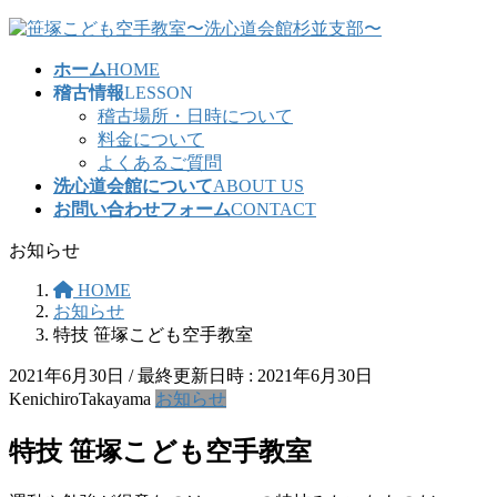
コ
ナ
ン
ビ
ホーム
HOME
テ
ゲ
稽古情報
LESSON
ン
ー
稽古場所・日時について
ツ
シ
料金について
へ
ョ
よくあるご質問
ス
ン
洗心道会館について
ABOUT US
キ
に
お問い合わせフォーム
CONTACT
ッ
移
プ
動
お知らせ
HOME
お知らせ
特技 笹塚こども空手教室
2021年6月30日
/ 最終更新日時 :
2021年6月30日
KenichiroTakayama
お知らせ
特技 笹塚こども空手教室