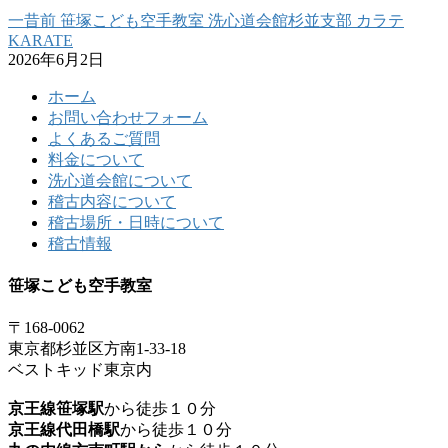
一昔前 笹塚こども空手教室 洗心道会館杉並支部 カラテ
KARATE
2026年6月2日
ホーム
お問い合わせフォーム
よくあるご質問
料金について
洗心道会館について
稽古内容について
稽古場所・日時について
稽古情報
笹塚こども空手教室
〒168-0062
東京都杉並区方南1-33-18
ベストキッド東京内
京王線笹塚駅
から徒歩１０分
京王線代田橋駅
から徒歩１０分