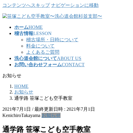
コンテンツへスキップ
ナビゲーションに移動
ホーム
HOME
稽古情報
LESSON
稽古場所・日時について
料金について
よくあるご質問
洗心道会館について
ABOUT US
お問い合わせフォーム
CONTACT
お知らせ
HOME
お知らせ
通学路 笹塚こども空手教室
2021年7月1日
/ 最終更新日時 :
2021年7月1日
KenichiroTakayama
お知らせ
通学路 笹塚こども空手教室