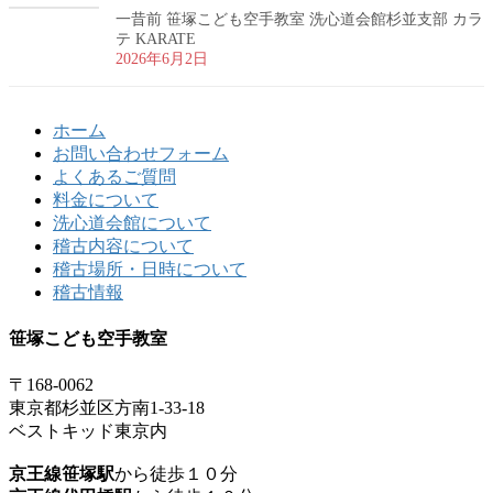
一昔前 笹塚こども空手教室 洗心道会館杉並支部 カラ
テ KARATE
2026年6月2日
ホーム
お問い合わせフォーム
よくあるご質問
料金について
洗心道会館について
稽古内容について
稽古場所・日時について
稽古情報
笹塚こども空手教室
〒168-0062
東京都杉並区方南1-33-18
ベストキッド東京内
京王線笹塚駅
から徒歩１０分