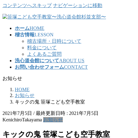
コンテンツへスキップ
ナビゲーションに移動
ホーム
HOME
稽古情報
LESSON
稽古場所・日時について
料金について
よくあるご質問
洗心道会館について
ABOUT US
お問い合わせフォーム
CONTACT
お知らせ
HOME
お知らせ
キックの鬼 笹塚こども空手教室
2021年7月5日
/ 最終更新日時 :
2021年7月5日
KenichiroTakayama
お知らせ
キックの鬼 笹塚こども空手教室