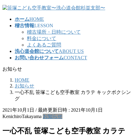
コ
ナ
ン
ビ
ホーム
HOME
テ
ゲ
稽古情報
LESSON
ン
ー
稽古場所・日時について
ツ
シ
料金について
へ
ョ
よくあるご質問
ス
ン
洗心道会館について
ABOUT US
キ
に
お問い合わせフォーム
CONTACT
ッ
移
プ
動
お知らせ
HOME
お知らせ
一心不乱 笹塚こども空手教室 カラテ キックボクシン
グ
2021年10月1日
/ 最終更新日時 :
2021年10月1日
KenichiroTakayama
お知らせ
一心不乱 笹塚こども空手教室 カラテ