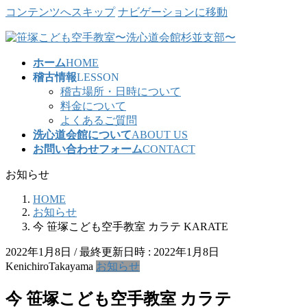
コンテンツへスキップ
ナビゲーションに移動
ホーム
HOME
稽古情報
LESSON
稽古場所・日時について
料金について
よくあるご質問
洗心道会館について
ABOUT US
お問い合わせフォーム
CONTACT
お知らせ
HOME
お知らせ
今 笹塚こども空手教室 カラテ KARATE
2022年1月8日
/ 最終更新日時 :
2022年1月8日
KenichiroTakayama
お知らせ
今 笹塚こども空手教室 カラテ