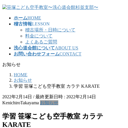
コ
ナ
ン
ビ
ホーム
HOME
テ
ゲ
稽古情報
LESSON
ン
ー
稽古場所・日時について
ツ
シ
料金について
へ
ョ
よくあるご質問
ス
ン
洗心道会館について
ABOUT US
キ
に
お問い合わせフォーム
CONTACT
ッ
移
プ
動
お知らせ
HOME
お知らせ
学習 笹塚こども空手教室 カラテ KARATE
2022年2月14日
/ 最終更新日時 :
2022年2月14日
KenichiroTakayama
お知らせ
学習 笹塚こども空手教室 カラテ
KARATE