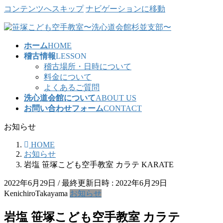
コンテンツへスキップ
ナビゲーションに移動
ホーム
HOME
稽古情報
LESSON
稽古場所・日時について
料金について
よくあるご質問
洗心道会館について
ABOUT US
お問い合わせフォーム
CONTACT
お知らせ
HOME
お知らせ
岩塩 笹塚こども空手教室 カラテ KARATE
2022年6月29日
/ 最終更新日時 :
2022年6月29日
KenichiroTakayama
お知らせ
岩塩 笹塚こども空手教室 カラテ