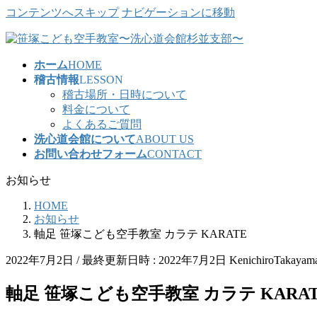
コンテンツへスキップ
ナビゲーションに移動
ホーム
HOME
稽古情報
LESSON
稽古場所・日時について
料金について
よくあるご質問
洗心道会館について
ABOUT US
お問い合わせフォーム
CONTACT
お知らせ
HOME
お知らせ
軸足 笹塚こども空手教室 カラテ KARATE
2022年7月2日
/ 最終更新日時 :
2022年7月2日
KenichiroTakayam
軸足 笹塚こども空手教室 カラテ KARAT