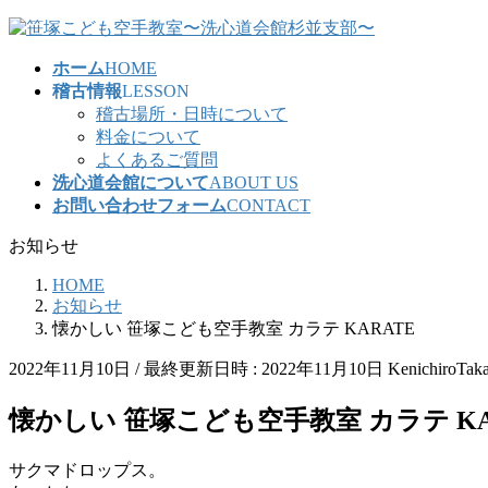
コ
ナ
ン
ビ
ホーム
HOME
テ
ゲ
稽古情報
LESSON
ン
ー
稽古場所・日時について
ツ
シ
料金について
へ
ョ
よくあるご質問
ス
ン
洗心道会館について
ABOUT US
キ
に
お問い合わせフォーム
CONTACT
ッ
移
プ
動
お知らせ
HOME
お知らせ
懐かしい 笹塚こども空手教室 カラテ KARATE
2022年11月10日
/ 最終更新日時 :
2022年11月10日
KenichiroTak
懐かしい 笹塚こども空手教室 カラテ KA
サクマドロップス。