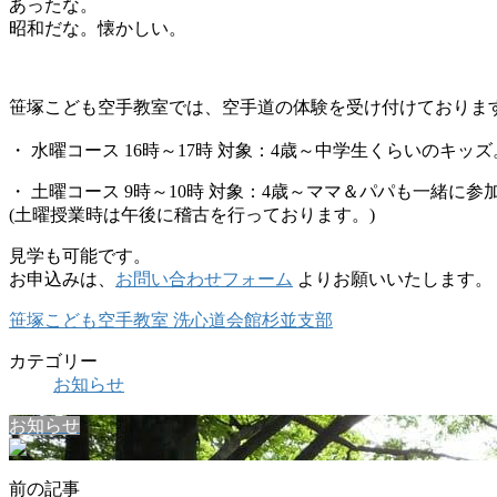
あったな。
昭和だな。懐かしい。
笹塚こども空手教室では、空手道の体験を受け付けておりま
・ 水曜コース 16時～17時 対象：4歳～中学生くらいのキッズ
・ 土曜コース 9時～10時 対象：4歳～ママ＆パパも一緒に参
(土曜授業時は午後に稽古を行っております。)
見学も可能です。
お申込みは、
お問い合わせフォーム
よりお願いいたします。
笹塚こども空手教室 洗心道会館杉並支部
カテゴリー
お知らせ
お知らせ
前の記事