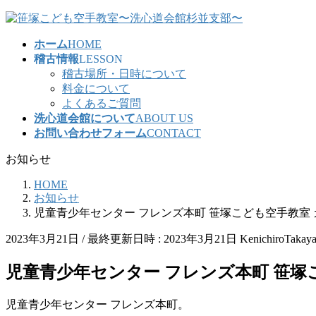
コ
ナ
ン
ビ
ホーム
HOME
テ
ゲ
稽古情報
LESSON
ン
ー
稽古場所・日時について
ツ
シ
料金について
へ
ョ
よくあるご質問
ス
ン
洗心道会館について
ABOUT US
キ
に
お問い合わせフォーム
CONTACT
ッ
移
プ
動
お知らせ
HOME
お知らせ
児童青少年センター フレンズ本町 笹塚こども空手教室 カ
2023年3月21日
/ 最終更新日時 :
2023年3月21日
KenichiroTakay
児童青少年センター フレンズ本町 笹塚こ
児童青少年センター フレンズ本町。