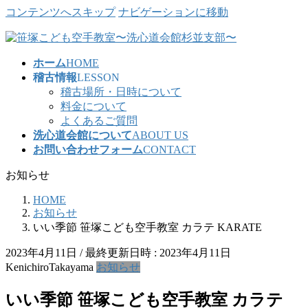
コンテンツへスキップ
ナビゲーションに移動
ホーム
HOME
稽古情報
LESSON
稽古場所・日時について
料金について
よくあるご質問
洗心道会館について
ABOUT US
お問い合わせフォーム
CONTACT
お知らせ
HOME
お知らせ
いい季節 笹塚こども空手教室 カラテ KARATE
2023年4月11日
/ 最終更新日時 :
2023年4月11日
KenichiroTakayama
お知らせ
いい季節 笹塚こども空手教室 カラテ