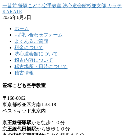
一昔前 笹塚こども空手教室 洗心道会館杉並支部 カラテ
KARATE
2026年6月2日
ホーム
お問い合わせフォーム
よくあるご質問
料金について
洗心道会館について
稽古内容について
稽古場所・日時について
稽古情報
笹塚こども空手教室
〒168-0062
東京都杉並区方南1-33-18
ベストキッド東京内
京王線笹塚駅
から徒歩１０分
京王線代田橋駅
から徒歩１０分