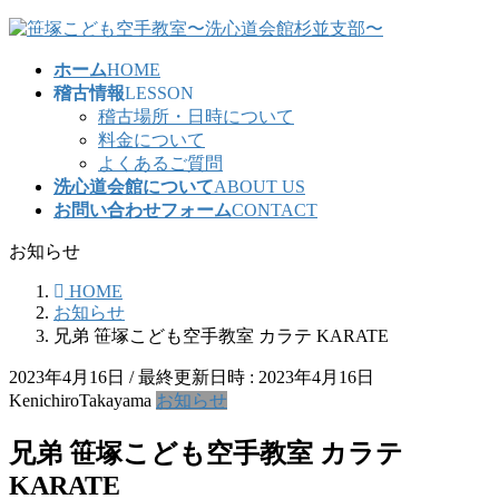
コ
ナ
ン
ビ
ホーム
HOME
テ
ゲ
稽古情報
LESSON
ン
ー
稽古場所・日時について
ツ
シ
料金について
へ
ョ
よくあるご質問
ス
ン
洗心道会館について
ABOUT US
キ
に
お問い合わせフォーム
CONTACT
ッ
移
プ
動
お知らせ
HOME
お知らせ
兄弟 笹塚こども空手教室 カラテ KARATE
2023年4月16日
/ 最終更新日時 :
2023年4月16日
KenichiroTakayama
お知らせ
兄弟 笹塚こども空手教室 カラテ
KARATE