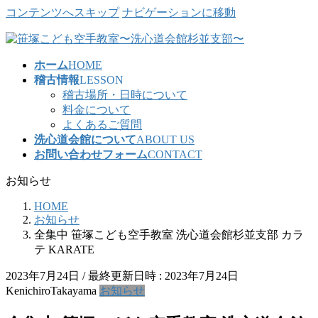
コンテンツへスキップ
ナビゲーションに移動
ホーム
HOME
稽古情報
LESSON
稽古場所・日時について
料金について
よくあるご質問
洗心道会館について
ABOUT US
お問い合わせフォーム
CONTACT
お知らせ
HOME
お知らせ
全集中 笹塚こども空手教室 洗心道会館杉並支部 カラ
テ KARATE
2023年7月24日
/ 最終更新日時 :
2023年7月24日
KenichiroTakayama
お知らせ