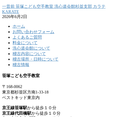
一昔前 笹塚こども空手教室 洗心道会館杉並支部 カラテ
KARATE
2026年6月2日
ホーム
お問い合わせフォーム
よくあるご質問
料金について
洗心道会館について
稽古内容について
稽古場所・日時について
稽古情報
笹塚こども空手教室
〒168-0062
東京都杉並区方南1-33-18
ベストキッド東京内
京王線笹塚駅
から徒歩１０分
京王線代田橋駅
から徒歩１０分