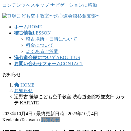
コンテンツへスキップ
ナビゲーションに移動
ホーム
HOME
稽古情報
LESSON
稽古場所・日時について
料金について
よくあるご質問
洗心道会館について
ABOUT US
お問い合わせフォーム
CONTACT
お知らせ
HOME
お知らせ
辺野古 笹塚こども空手教室 洗心道会館杉並支部 カラ
テ KARATE
2023年10月4日
/ 最終更新日時 :
2023年10月4日
KenichiroTakayama
お知らせ