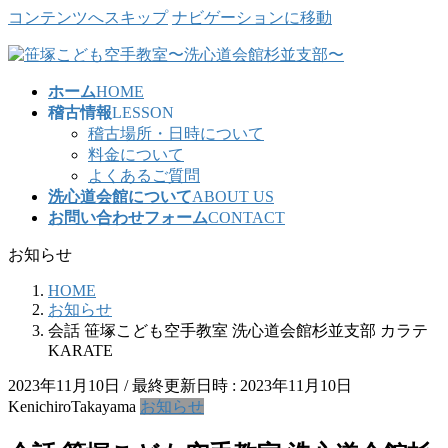
コンテンツへスキップ
ナビゲーションに移動
ホーム
HOME
稽古情報
LESSON
稽古場所・日時について
料金について
よくあるご質問
洗心道会館について
ABOUT US
お問い合わせフォーム
CONTACT
お知らせ
HOME
お知らせ
会話 笹塚こども空手教室 洗心道会館杉並支部 カラテ
KARATE
2023年11月10日
/ 最終更新日時 :
2023年11月10日
KenichiroTakayama
お知らせ