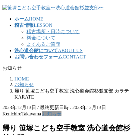
コ
ナ
ン
ビ
ホーム
HOME
テ
ゲ
稽古情報
LESSON
ン
ー
稽古場所・日時について
ツ
シ
料金について
へ
ョ
よくあるご質問
ス
ン
洗心道会館について
ABOUT US
キ
に
お問い合わせフォーム
CONTACT
ッ
移
プ
動
お知らせ
HOME
お知らせ
帰り 笹塚こども空手教室 洗心道会館杉並支部 カラテ
KARATE
2023年12月13日
/ 最終更新日時 :
2023年12月13日
KenichiroTakayama
お知らせ
帰り 笹塚こども空手教室 洗心道会館杉