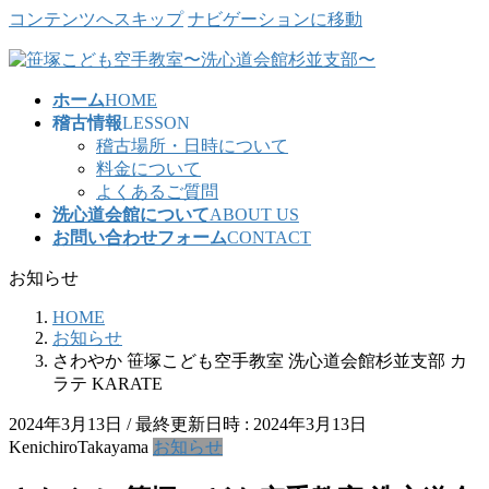
コンテンツへスキップ
ナビゲーションに移動
ホーム
HOME
稽古情報
LESSON
稽古場所・日時について
料金について
よくあるご質問
洗心道会館について
ABOUT US
お問い合わせフォーム
CONTACT
お知らせ
HOME
お知らせ
さわやか 笹塚こども空手教室 洗心道会館杉並支部 カ
ラテ KARATE
2024年3月13日
/ 最終更新日時 :
2024年3月13日
KenichiroTakayama
お知らせ