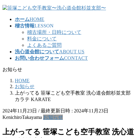
コ
ナ
ン
ビ
ホーム
HOME
テ
ゲ
稽古情報
LESSON
ン
ー
稽古場所・日時について
ツ
シ
料金について
へ
ョ
よくあるご質問
ス
ン
洗心道会館について
ABOUT US
キ
に
お問い合わせフォーム
CONTACT
ッ
移
プ
動
お知らせ
HOME
お知らせ
上がってる 笹塚こども空手教室 洗心道会館杉並支部
カラテ KARATE
2024年11月23日
/ 最終更新日時 :
2024年11月23日
KenichiroTakayama
お知らせ
上がってる 笹塚こども空手教室 洗心道