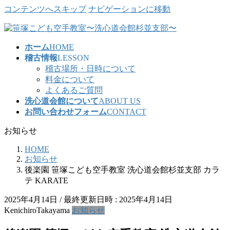
コンテンツへスキップ
ナビゲーションに移動
ホーム
HOME
稽古情報
LESSON
稽古場所・日時について
料金について
よくあるご質問
洗心道会館について
ABOUT US
お問い合わせフォーム
CONTACT
お知らせ
HOME
お知らせ
後楽園 笹塚こども空手教室 洗心道会館杉並支部 カラ
テ KARATE
2025年4月14日
/ 最終更新日時 :
2025年4月14日
KenichiroTakayama
お知らせ