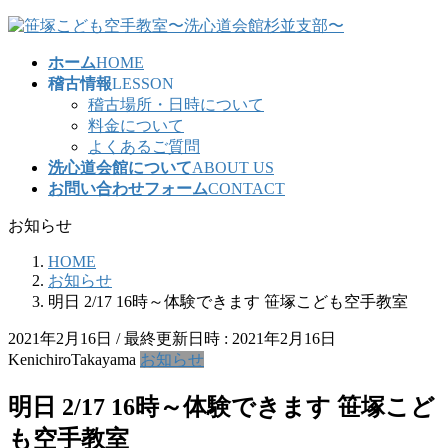
コ
ナ
ン
ビ
ホーム
HOME
テ
ゲ
稽古情報
LESSON
ン
ー
稽古場所・日時について
ツ
シ
料金について
へ
ョ
よくあるご質問
ス
ン
洗心道会館について
ABOUT US
キ
に
お問い合わせフォーム
CONTACT
ッ
移
プ
動
お知らせ
HOME
お知らせ
明日 2/17 16時～体験できます 笹塚こども空手教室
2021年2月16日
/ 最終更新日時 :
2021年2月16日
KenichiroTakayama
お知らせ
明日 2/17 16時～体験できます 笹塚こど
も空手教室