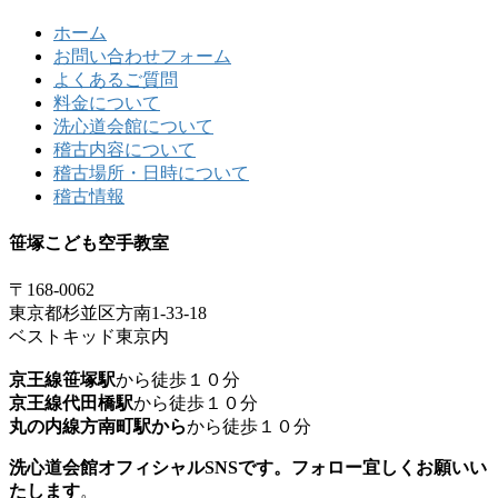
ホーム
お問い合わせフォーム
よくあるご質問
料金について
洗心道会館について
稽古内容について
稽古場所・日時について
稽古情報
笹塚こども空手教室
〒168-0062
東京都杉並区方南1-33-18
ベストキッド東京内
京王線笹塚駅
から徒歩１０分
京王線代田橋駅
から徒歩１０分
丸の内線方南町駅から
から徒歩１０分
洗心道会館オフィシャルSNSです。フォロー宜しくお願いい
たします
。