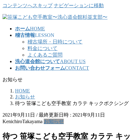
コンテンツへスキップ
ナビゲーションに移動
ホーム
HOME
稽古情報
LESSON
稽古場所・日時について
料金について
よくあるご質問
洗心道会館について
ABOUT US
お問い合わせフォーム
CONTACT
お知らせ
HOME
お知らせ
待つ 笹塚こども空手教室 カラテ キックボクシング
2021年9月11日
/ 最終更新日時 :
2021年9月11日
KenichiroTakayama
お知らせ
待つ 笹塚こども空手教室 カラテ キッ